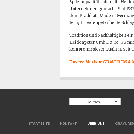
Spitzenqualität haben die Heid
Unternehmen gemacht. Seit 1932
dem Prädikat „Made in Germany“
fertigt Heidenpeter heute Schla
Tradition und Nachhaltigkeit e
Heidenpeter GmbH & Co. KG mit
kompromissloser Qualität. Seit ü
Unsere Marken: GRAVUREM &
Deutsch
STARTSEITE
KONTAKT
ÜBER UNS
GRAVUREM