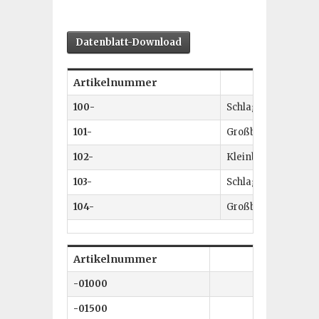
Datenblatt-Download
Artikelnummer
100-
Schlagzahlensatz 0
101-
Großbuchstaben von
102-
Kleinbuchstaben von
103-
Schlagzahlensatz 0
104-
Großbuchstaben von
Artikelnummer
Schrifthö
-01000
1 
-01500
1.5 