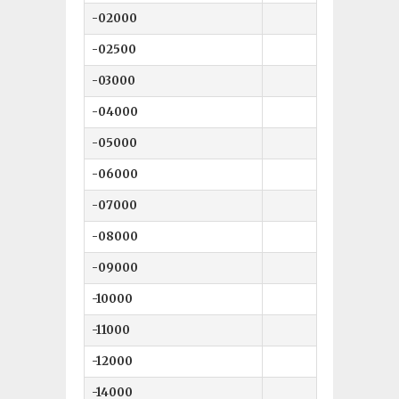
-02000
2 
-02500
2.5 
-03000
3 
-04000
4 
-05000
5 
-06000
6 
-07000
7 
-08000
8 
-09000
9 
-10000
10 
-11000
11 
-12000
12 
-14000
14 