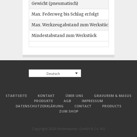
Gewicht (pneumatisch)
Max. Federweg bis Schlag erfolgt
Max. Werkzeugabstand zum Werkstück
Mindestabstand zum Werkstück
Deutsch
STARTSEITE
KONTAKT
ÜBER UNS
GRAVUREM & MASUS
PRODUKTE
AGB
IMPRESSUM
DATENSCHUTZERKLÄRUNG
CONTACT
PRODUCTS
ZUM SHOP
Copyright 2026 Heidenpeter GmbH & Co. KG