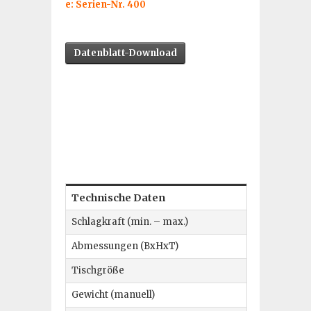
e: Serien-Nr. 400
Datenblatt-Download
Technische Daten
Schlagkraft (min. – max.)
Abmessungen (BxHxT)
130
Tischgröße
Gewicht (manuell)