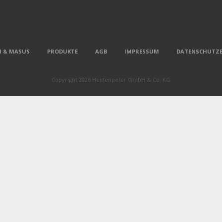
 & MASUS
PRODUKTE
AGB
IMPRESSUM
DATENSCHUTZ
Copyright 2026 Heidenpeter GmbH & Co. KG